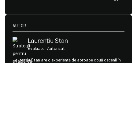
AUTOR
Laurențiu Stan
Evaluator Autorizat
Laurențiu Stan are o experiență de aproape două decenii în
domeniul evaluărilor de afaceri, active tangibile și
intangibile. În prezent, se axează pe dezvoltarea a două
concepte inovatoare în România, de Value Growth și Exit
Planning Advisory. Pe parcursul carierei, a primit certificări și
recunoașteri din partea unor organizații naționale și
internaționale de prestigiu din domeniul evaluărilor, printre
care Certified Valuation Analyst – CVA™️ acordată de The
European Association Of Certified Valuators And Analysts –
EACVA™️ și titulatura de Recognised European Valuer – REV®️
conferită de The European Group Of Valuers' Associations –
TEGoVA. De asemenea, este membru al prestigioasei The
Royal Institution of Chartered Surveyors – RICS și membru
Acreditat ANEVAR (MAA) pentru specializarea Evaluări de