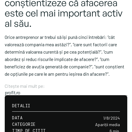
conștientizeze că afacerea
este cel mai important activ
al său.
Orice antreprenor ar trebui să își pună cinci întrebări: “cât
valorează compania mea astăzi?”, “care sunt factorii care
determină valoarea curentă și pe cea potențială?”, “cum
abordez și reduc riscurile implicate de afacere?”, “cum
beneficiez de avuția generată de companie?”, “sunt conștient
de opțiunile pe care le am pentru ieșirea din afacere?”.
Citește mai mult pe:
profit.ro
DETALII
DATA
1/8/2024
CATEGORIE
Apariții media
TIMP DE CITIT
6 min.