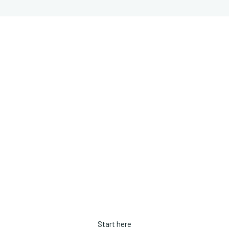
CAPITAL MINDS
Get a personalized quot
alk about how we can accelerate your business an
success.
Start here