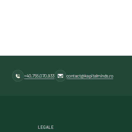
+40,755,070,933
contact@kapitalminds.ro
LEGALE