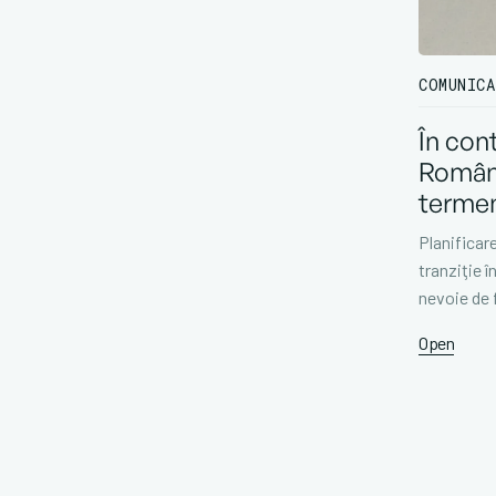
COMUNICA
În con
Români
termen
Planificar
tranziţie 
nevoie de 
Open