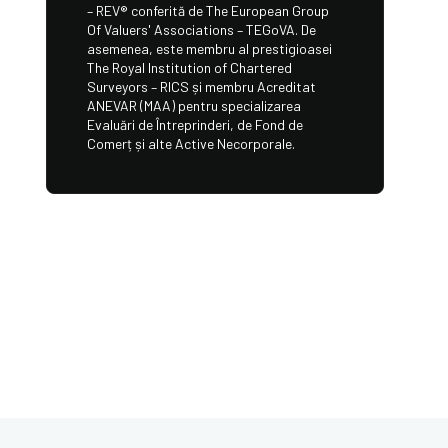
– REV®️ conferită de The European Group
Of Valuers' Associations – TEGoVA. De
asemenea, este membru al prestigioasei
The Royal Institution of Chartered
Surveyors – RICS și membru Acreditat
ANEVAR (MAA) pentru specializarea
Evaluări de Întreprinderi, de Fond de
Comerț și alte Active Necorporale.