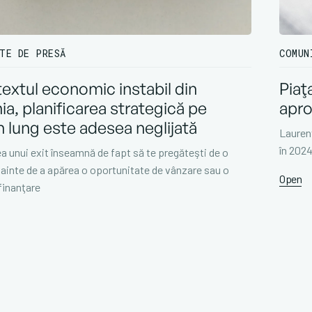
TE DE PRESĂ
COMUN
textul economic instabil din
Piaţ
a, planificarea strategică pe
apro
 lung este adesea neglijată
Laurenţ
în 202
ea unui exit înseamnă de fapt să te pregăteşti de o
înainte de a apărea o oportunitate de vânzare sau o
Open
finanţare