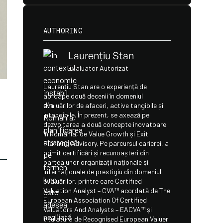
AUTHORING
Laurențiu Stan
Evaluator Autorizat
Laurențiu Stan are o experiență de
aproape două decenii în domeniul
evaluărilor de afaceri, active tangibile și
intangibile. În prezent, se axează pe
dezvoltarea a două concepte inovatoare
în România, de Value Growth și Exit
Planning Advisory. Pe parcursul carierei, a
primit certificări și recunoașteri din
partea unor organizații naționale și
internaționale de prestigiu din domeniul
evaluărilor, printre care Certified
Valuation Analyst – CVA™️ acordată de The
European Association Of Certified
Valuators And Analysts – EACVA™️ și
titulatura de Recognised European Valuer